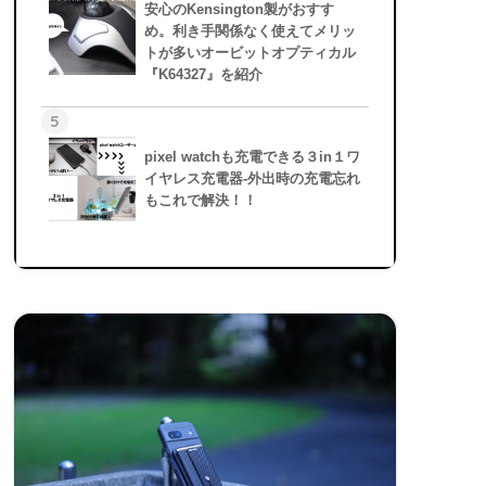
安心のKensington製がおすす
め。利き手関係なく使えてメリッ
トが多いオービットオプティカル
『K64327』を紹介
5
pixel watchも充電できる３in１ワ
イヤレス充電器-外出時の充電忘れ
もこれで解決！！