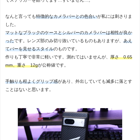
でステッカーを貼ってます…すいません…。
なんと言っても
特徴的なカメラバーとの色合い
が私には刺さりま
した。
マットなブラックのケースとシルバーのカメラバーは相性が良か
った
です。レンズ部のみ切り抜いているものもありますが、
あえ
てバーを見せるスタイル
のものです。
作りも丁寧で非常に軽いです。測れてはいませんが、
厚さ 0.65
mm、重さ 12g
が公称値です。
手触りも程よくグリップ感
があり、外出していても滅多に落とす
ことはないと思います。