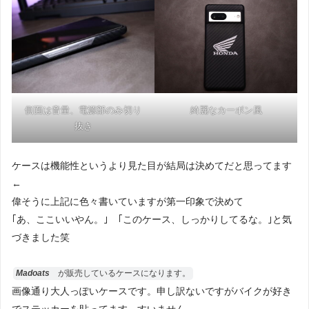
側面は音量、電源部のみ切り
綺麗なカーボン風
抜き
ケースは機能性というより見た目が結局は決めてだと思ってます
←
偉そうに上記に色々書いていますが第一印象で決めて
｢あ、ここいいやん。｣ ｢このケース、しっかりしてるな。｣と気
づきました笑
Madoats
が販売しているケースになります。
画像通り大人っぽいケースです。申し訳ないですがバイクが好き