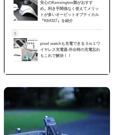
安心のKensington製がおすす
め。利き手関係なく使えてメリッ
トが多いオービットオプティカル
『K64327』を紹介
5
pixel watchも充電できる３in１ワ
イヤレス充電器-外出時の充電忘れ
もこれで解決！！