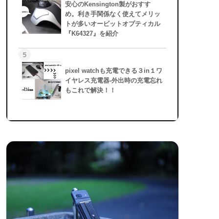
安心のKensington製がおすす
め。利き手関係なく使えてメリッ
トが多いオービットオプティカル
『K64327』を紹介
5
pixel watchも充電できる３in１ワ
イヤレス充電器-外出時の充電忘れ
もこれで解決！！