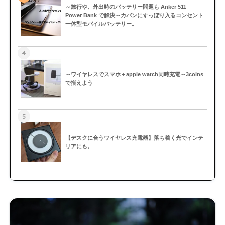
～旅行や、外出時のバッテリー問題も Anker 511
Power Bank で解決～カバンにすっぽり入るコンセント
一体型モバイルバッテリー。
4
～ワイヤレスでスマホ＋apple watch同時充電～3coins
で揃えよう
5
【デスクに合うワイヤレス充電器】落ち着く光でインテ
リアにも。