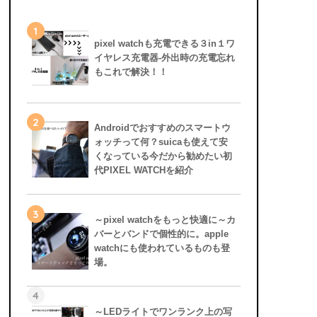
1
pixel watchも充電できる３in１ワ
イヤレス充電器-外出時の充電忘れ
もこれで解決！！
2
Androidでおすすめのスマートウ
ォッチって何？suicaも使えて安
くなっている今だから勧めたい初
代PIXEL WATCHを紹介
3
～pixel watchをもっと快適に～カ
バーとバンドで個性的に。apple
watchにも使われているものも登
場。
4
～LEDライトでワンランク上の写